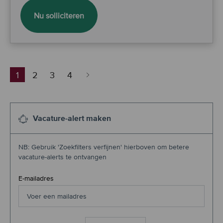
Senior Procesmanager Hypotheken
Nu solliciteren
1
2
3
4
Vacature-alert maken
NB: Gebruik 'Zoekfilters verfijnen' hierboven om betere
vacature-alerts te ontvangen
Required
E-mailadres