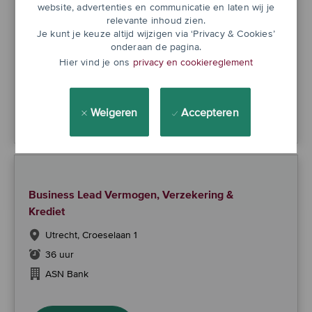
Student-stagiair Legal
website, advertenties en communicatie en laten wij je
relevante inhoud zien.
Croeselaan, Utrecht, Netherlands
Je kunt je keuze altijd wijzigen via ‘Privacy & Cookies’
onderaan de pagina.
32 uur
Hier vind je ons
privacy en cookiereglement
Student-stagiair Legal
Nu solliciteren
Weigeren
Accepteren
Business Lead Vermogen, Verzekering &
Krediet
Utrecht, Croeselaan 1
36 uur
ASN Bank