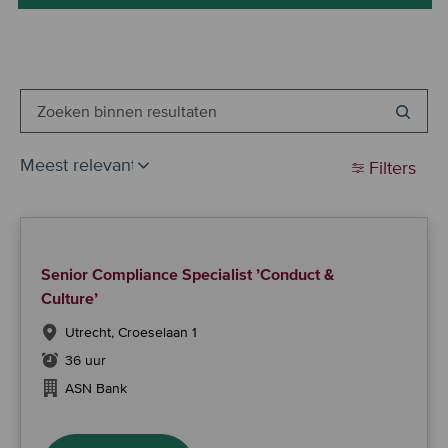
Zoeken
in
onderstaande
Filters
lijst
Senior Compliance Specialist ’Conduct &
Culture’
Utrecht, Croeselaan 1
36 uur
ASN Bank