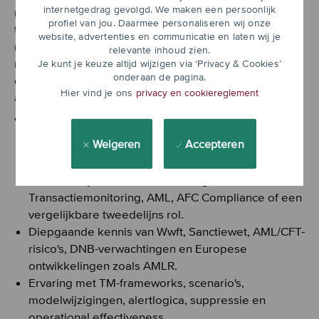
internetgedrag gevolgd. We maken een persoonlijk
risicokompas die complexe vraagstukken helder weet
profiel van jou. Daarmee personaliseren wij onze
te duiden voor zowel inhoudelijke experts als senior
website, advertenties en communicatie en laten wij je
management. Je combineert een stevige adviesrol
relevante inhoud zien.
met een verbindende samenwerkingsstijl en begrijpt
Je kunt je keuze altijd wijzigen via ‘Privacy & Cookies’
onderaan de pagina.
dat effectieve compliance staat of valt met
Hier vind je ons
privacy en cookiereglement
aantoonbare opvolging, verificatie en tijdige escalatie.
Verder heb je:
Weigeren
Accepteren
WO werk- en denkniveau, bij voorkeur juridisch,
criminologisch, economisch of vergelijkbaar.
Minimaal 7 jaar relevante ervaring binnen
Transactiemonitoring, AML, AFC Compliance of een
vergelijkbare tweedelijns rol.
Diepgaande kennis van Wwft, Sanctiewet, AML/CFT-
risico's, DNB-verwachtingen en Europese
ontwikkelingen zoals AMLR.
Ervaring met TM-frameworks, scenario's,
modelwijzigingen, alertlogica, suppressie en
operational effectiveness.