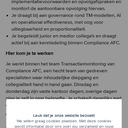
implementatievoorwaarden en opvolgafspraken en
monitort de aantoonbare opvolging hiervan.
Je draagt bij aan governance rond TM-modellen, AI
en operational effectiveness, met oog voor
uitlegbaarheid en proportionaliteit.
Je begeleidt junior en medior collega's en draagt
actief bij aan kennisdeling binnen Compliance AFC.
Hier kom je te werken
Je werkt binnen het team Transactiemonitoring van
Compliance AFC, een hecht team van gedreven
specialisten waar inhoudelijke diepgang en
collegialiteit hand in hand gaan. Dinsdag en
donderdag zijn vaste kantoor dagen; overige dagen
plan je zelf in naar behoefte. Je schakelt dagelijks met
collega's uit KYC, Sancties, Risk, Data en IT.
Wat breng jij mee?
Leuk dat je onze website bezoekt
We willen graag cookies plaatsen. Met deze cookies
Jij bent een ervaren TM-specialist met een sterk
wordt informatie door ons over jou verzameld en jouw