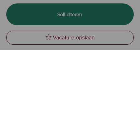
Solliciteren
Vacature opslaan
Senior Compliance Of
Vacaturewebsite cookie instellingen
Persoonsgegevens
© ASN Bank 2026
Sitemap
Privacy & Cookies
asnbank.nl
Inhuur opdrachten