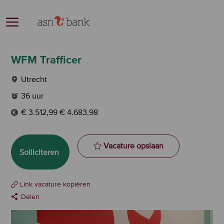
Skip to main content
-
WFM Trafficer
Plaats
Utrecht
Werktijden
36 uur
€ 3.512,99 € 4.683,98
WFM Trafficer to 
Vacature opslaan
Solliciteren
Link vacature kopiëren
Delen