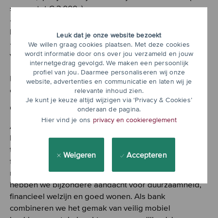
sparen tot € 3.000,-)
• Elke 5 jaar € 900,- om je thuiswerkplek weer
helemaal op orde te maken
Leuk dat je onze website bezoekt
• Een NS-Business Card en een kilometervergoeding
We willen graag cookies plaatsen. Met deze cookies
wordt informatie door ons over jou verzameld en jouw
voor als je op de fiets komt
internetgedrag gevolgd. We maken een persoonlijk
profiel van jou. Daarmee personaliseren wij onze
Nieuwsgierig naar de rest? Lees hier (hyperlink) alles
website, advertenties en communicatie en laten wij je
over onze arbeidsvoorwaarden.
relevante inhoud zien.
Je kunt je keuze altijd wijzigen via ‘Privacy & Cookies’
Over ons
onderaan de pagina.
Hier vind je ons
privacy en cookiereglement
ASN Bank is een toegankelijke en vooruitstrevende
bank met oog voor mens, maatschappij en de
toekomst. We dragen op duurzame wijze bij aan
Weigeren
Accepteren
financiële oplossingen voor onze klanten én aan
maatschappelijke vraagstukken in Nederland. Daarbij
hebben we bijzondere aandacht voor duurzaamheid,
financieel welzijn en goed wonen. Als bank
combineren we het gemak van veilig mobiel