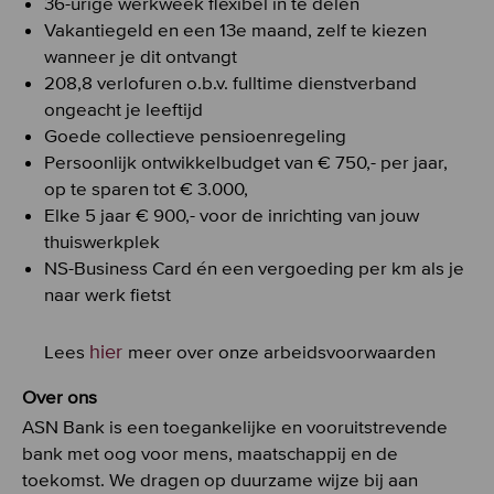
36-urige werkweek flexibel in te delen
Vakantiegeld en een 13e maand, zelf te kiezen
wanneer je dit ontvangt
208,8 verlofuren o.b.v. fulltime dienstverband
ongeacht je leeftijd
Goede collectieve pensioenregeling
Persoonlijk ontwikkelbudget van € 750,- per jaar,
op te sparen tot € 3.000,
Elke 5 jaar € 900,- voor de inrichting van jouw
thuiswerkplek
NS-Business Card én een vergoeding per km als je
naar werk fietst
hier
Lees
meer over onze arbeidsvoorwaarden
Over ons
ASN Bank is een toegankelijke en vooruitstrevende
bank met oog voor mens, maatschappij en de
toekomst. We dragen op duurzame wijze bij aan