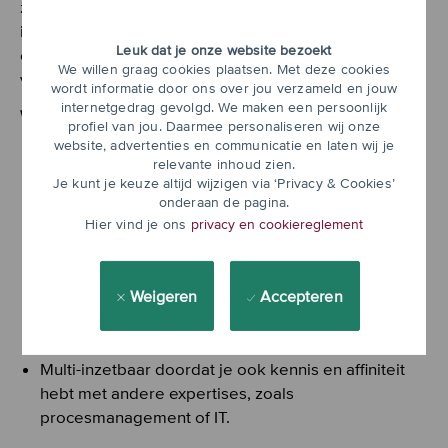
zoveel mogelijk waarde te leveren. De sfeer is
informeel, ondernemend en wordt gekenmerkt door
Leuk dat je onze website bezoekt
een open feedback cultuur. In het team is Engels de
We willen graag cookies plaatsen. Met deze cookies
voertaal.
wordt informatie door ons over jou verzameld en jouw
internetgedrag gevolgd. We maken een persoonlijk
Wat breng je mee?
profiel van jou. Daarmee personaliseren wij onze
website, advertenties en communicatie en laten wij je
Proactief en ondernemend: Je ziet kansen en
relevante inhoud zien.
handelt daarop
Je kunt je keuze altijd wijzigen via ‘Privacy & Cookies’
Sterk in stakeholdermanagement: Je hebt een
onderaan de pagina.
Hier vind je ons
privacy en cookiereglement
duidelijke visie op productmanagement en weet
hier ook je omgeving over te enthousiasmeren
Besluitvaardig en in staat om data-gedreven
Weigeren
Accepteren
beslissingen te nemen en deze te presenteren
Je communiceert helder en overtuigend in zowel
Engels als Nederlands
Multi-inzetbaar doordat je ook kennis en affiniteit
hebt met andere expertises, zoals
procesmanagement of IT.