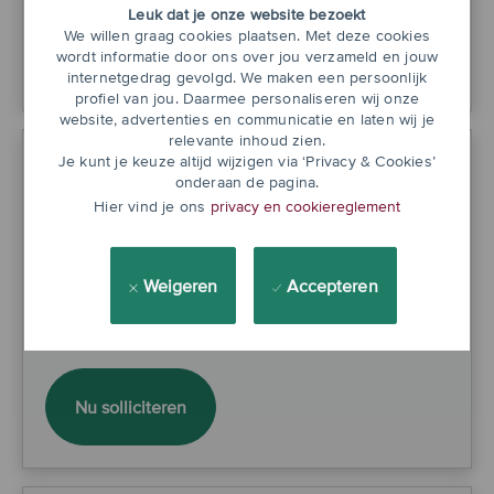
Leuk dat je onze website bezoekt
We willen graag cookies plaatsen. Met deze cookies
Business Risk Manager
Nu solliciteren
wordt informatie door ons over jou verzameld en jouw
internetgedrag gevolgd. We maken een persoonlijk
profiel van jou. Daarmee personaliseren wij onze
website, advertenties en communicatie en laten wij je
relevante inhoud zien.
Je kunt je keuze altijd wijzigen via ‘Privacy & Cookies’
onderaan de pagina.
Risk Specialist Issue, Incident and Quality
Hier vind je ons
privacy en cookiereglement
Management
Utrecht, Croeselaan 1 / Utrecht, Croeselaan 1
Weigeren
Accepteren
36 - 40 uur
ASN Bank
Risk Specialist Issue, Incident and Qua
Nu solliciteren