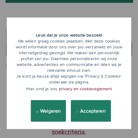
Productmanagement
Alle filters wissen
Leuk dat je onze website bezoekt
We willen graag cookies plaatsen. Met deze cookies
Zoeken
wordt informatie door ons over jou verzameld en jouw
internetgedrag gevolgd. We maken een persoonlijk
in
profiel van jou. Daarmee personaliseren wij onze
onderstaande
website, advertenties en communicatie en laten wij je
Filter
(1)
lijst
relevante inhoud zien.
Je kunt je keuze altijd wijzigen via ‘Privacy & Cookies’
onderaan de pagina.
Hier vind je ons
privacy en cookiereglement
Weigeren
Accepteren
Er zijn geen vacatures voor uw
zoekcriteria.